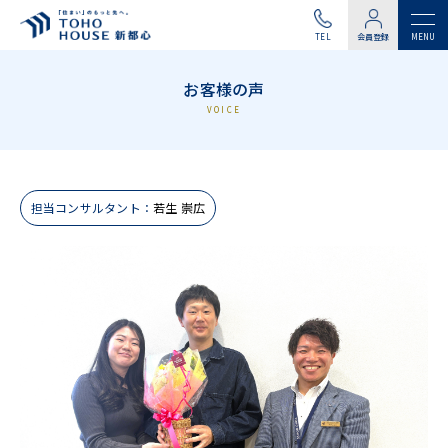
TEL
会員登録
お客様の声
VOICE
担当コンサルタント：
若生 崇広