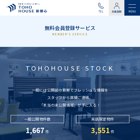
TEL
会員登録
無料会員登録サービス
MEMBER’S SERVICE
TOHOHOUSE STOCK
一般には公開前の新鮮でフレッシュな情報を
スタッフから直接ご連絡。
「本当の未公開情報」が手に入る！
一般公開物件数
来店限定物件
1,667
3,551
件
件