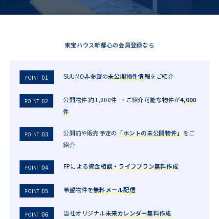
東宝ハウス新都心の会員登録なら
SUUMO非掲載の
未公開物件情報
をご紹介
01
POINT
公開物件 約1,800件 → ご紹介可能な物件が
4,000
02
POINT
件
公開前や販売予定の
「ホントの未公開物件」
をご
03
POINT
紹介
FPによる
資金相談・ライフプラン無料作成
04
POINT
希望物件を
無料メール配信
05
POINT
当社オリジナル
未来カレンダー無料作成
06
POINT