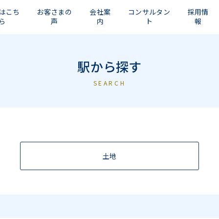
はこち
お客さまの
会社案
コンサルタン
採用情
ら
声
内
ト
報
駅から探す
SEARCH
土地