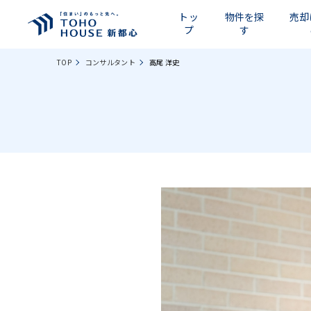
トッ
物件を探
売却
プ
す
TOP
コンサルタント
高尾 洋史