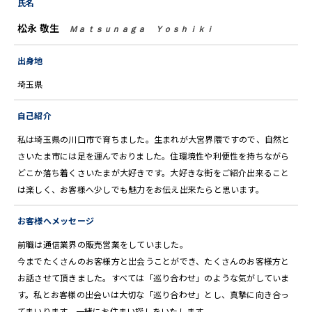
氏名
松永 敬生
Ｍａｔｓｕｎａｇａ Ｙｏｓｈｉｋｉ
出身地
埼玉県
自己紹介
私は埼玉県の川口市で育ちました。生まれが大宮界隈ですので、自然と
さいたま市には足を運んでおりました。住環境性や利便性を持ちながら
どこか落ち着くさいたまが大好きです。大好きな街をご紹介出来ること
は楽しく、お客様へ少しでも魅力をお伝え出来たらと思います。
お客様へメッセージ
前職は通信業界の販売営業をしていました。
今までたくさんのお客様方と出会うことができ、たくさんのお客様方と
お話させて頂きました。すべては「巡り合わせ」のような気がしていま
す。私とお客様の出会いは大切な「巡り合わせ」とし、真摯に向き合っ
てまいります。一緒にお住まい探しをいたします。