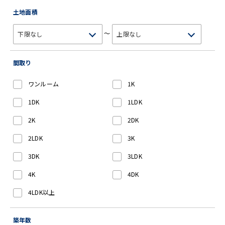
土地面積
～
間取り
ワンルーム
1K
1DK
1LDK
2K
2DK
2LDK
3K
3DK
3LDK
4K
4DK
4LDK以上
築年数