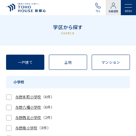
TEL
会員登録
学区から探す
SEARCH
一戸建て
土地
マンション
小学校
与野本町小学校
（6件）
与野八幡小学校
（6件）
与野西北小学校
（2件）
与野南小学校
（8件）