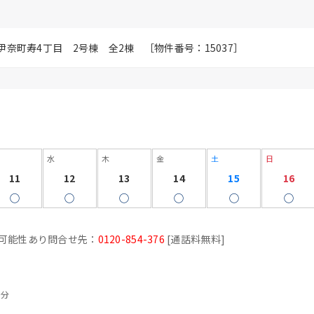
郡伊奈町寿4丁目 2号棟 全2棟 ［物件番号：15037］
水
木
金
土
日
11
12
13
14
15
16
◯
◯
◯
◯
◯
◯
可能性あり
問合せ先：
0120-854-376
[通話料無料]
0分