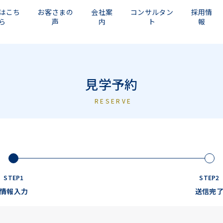
はこち
お客さまの
会社案
コンサルタン
採用情
ら
声
内
ト
報
見学予約
RESERVE
STEP1
STEP2
情報入力
送信完