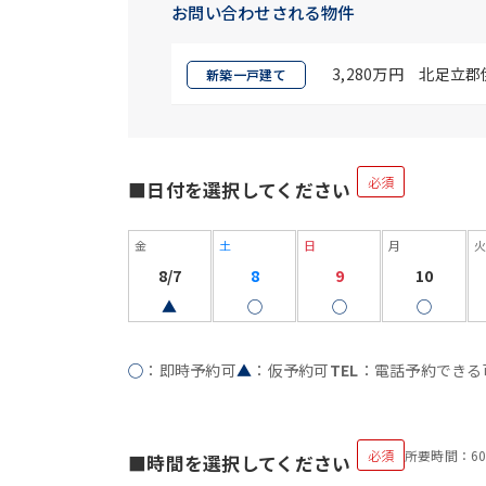
お問い合わせされる物件
3,280万円 北足立
新築一戸建て
必須
■日付を選択してください
金
土
日
月
火
8/7
8
9
10
▲
◯
◯
◯
◯
：即時予約可
▲
：仮予約可
TEL
：電話予約できる
必須
所要時間：6
■時間を選択してください