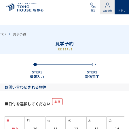
TEL
会員登録
TOP
見学予約
見学予約
RESERVE
STEP1
STEP2
情報入力
送信完了
お問い合わせされる物件
必須
■日付を選択してください
日
月
火
水
木
金
8/9
10
11
12
13
14