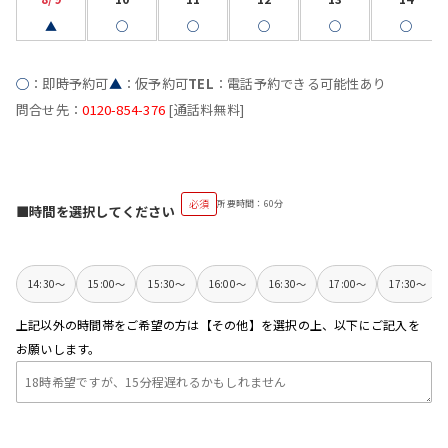
▲
◯
◯
◯
◯
◯
◯
：即時予約可
▲
：仮予約可
TEL
：電話予約できる可能性あり
問合せ先：
0120-854-376
[通話料無料]
必須
所要時間：60分
■時間を選択してください
14:30〜
15:00〜
15:30〜
16:00〜
16:30〜
17:00〜
17:30〜
上記以外の時間帯をご希望の方は【その他】を選択の上、以下にご記入を
お願いします。