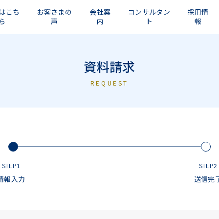
はこち
お客さまの
会社案
コンサルタン
採用情
ら
声
内
ト
報
資料請求
REQUEST
STEP1
STEP2
情報入力
送信完