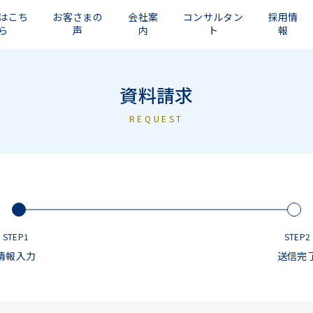
はこち
お客さまの
会社案
コンサルタン
採用情
ら
声
内
ト
報
資料請求
REQUEST
STEP1
STEP2
情報入力
送信完