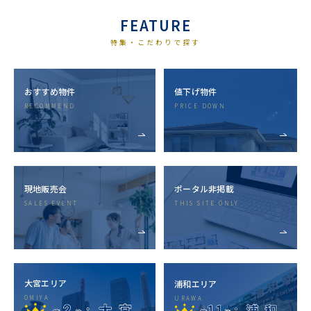
FEATURE
特集・こだわりで探す
おすすめ物件
値下げ物件
RECOMMEND
PRICE DOWN
現地販売会
ポータル⾮掲載
SALES EVENT
THIS SITE ONLY
⼤宮エリア
浦和エリア
OMIYA
URAWA