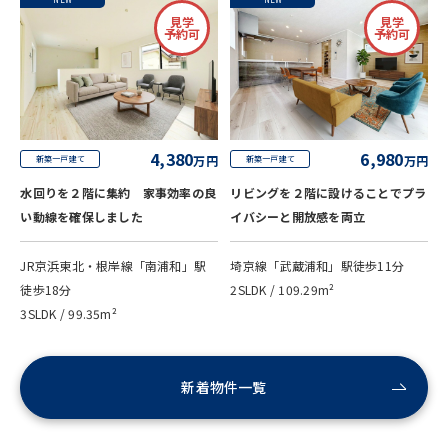
見学
見学
予約可
予約可
4,380
6,980
万円
万円
新築一戸建て
新築一戸建て
水回りを２階に集約 家事効率の良
リビングを２階に設けることでプラ
い動線を確保しました
イバシーと開放感を両立
JR京浜東北・根岸線「南浦和」駅
埼京線「武蔵浦和」駅徒歩11分
徒歩18分
2SLDK / 109.29m²
3SLDK / 99.35m²
新着物件一覧