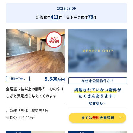
2026.08.09
411
78
新着物件
件／値下がり物件
件
見学
予約可
5,580
万円
新築一戸建て
全居室６帖以上の間取り 心のやす
らぎと満足感を与えてくれます
川越線「日進」駅徒歩8分
4LDK / 116.08m²
NEW
NEW