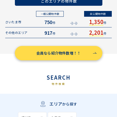
一般公開物件数
未公開物件数
1,350
750
さいたま市
件
件
2,201
917
その他のエリア
件
件
会員なら紹介物件数増！！
SEARCH
物件検索
エリア
から探す