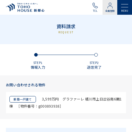
TEL
会員登録
資料請求
REQUEST
STEP1
STEP2
情報入力
送信完了
お問い合わせされる物件
3,599万円 グラファーレ 桶川市上日出谷南6期1
新築一戸建て
棟 ［物件番号：g000893938］