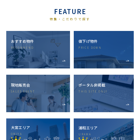
FEATURE
特集・こだわりで探す
おすすめ物件
値下げ物件
RECOMMEND
PRICE DOWN
現地販売会
ポータル⾮掲載
SALES EVENT
THIS SITE ONLY
⼤宮エリア
浦和エリア
OMIYA
URAWA