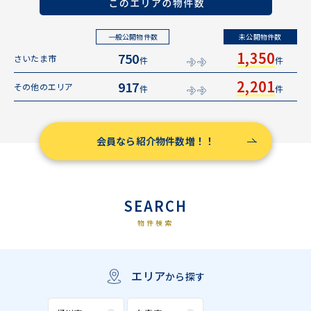
一般公開物件数
未公開物件数
1,350
750
さいたま市
件
件
2,201
917
その他のエリア
件
件
会員なら紹介物件数増！！
SEARCH
物件検索
エリア
から探す