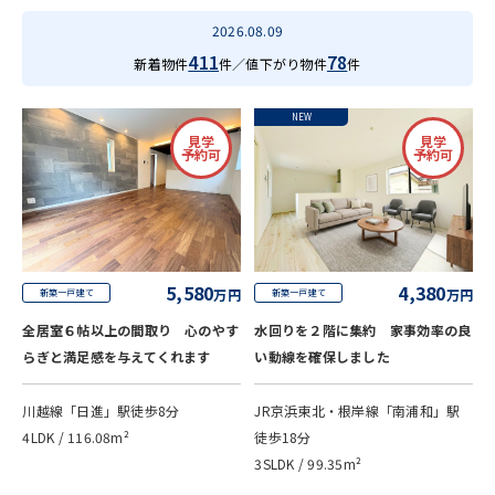
2026.08.09
411
78
新着物件
件／値下がり物件
件
NEW
見学
見学
予約可
予約可
5,580
4,380
万円
万円
新築一戸建て
新築一戸建て
全居室６帖以上の間取り 心のやす
水回りを２階に集約 家事効率の良
らぎと満足感を与えてくれます
い動線を確保しました
川越線「日進」駅徒歩8分
JR京浜東北・根岸線「南浦和」駅
4LDK / 116.08m²
徒歩18分
3SLDK / 99.35m²