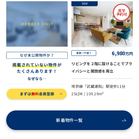
NEW
見学
予約可
6,980
万円
新築一戸建て
リビングを２階に設けることでプラ
イバシーと開放感を両立
埼京線「武蔵浦和」駅徒歩11分
2SLDK / 109.29m²
新着物件一覧