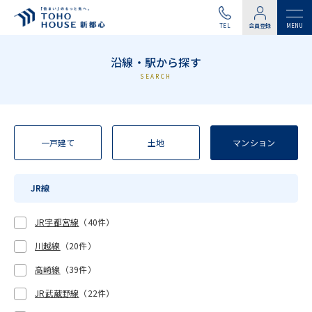
TEL
会員登録
沿線・駅から探す
SEARCH
一戸建て
土地
マンション
JR線
JR宇都宮線
（40件）
川越線
（20件）
高崎線
（39件）
JR武蔵野線
（22件）