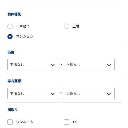
物件種別
一戸建て
土地
マンション
価格
～
専有面積
～
間取り
ワンルーム
1K