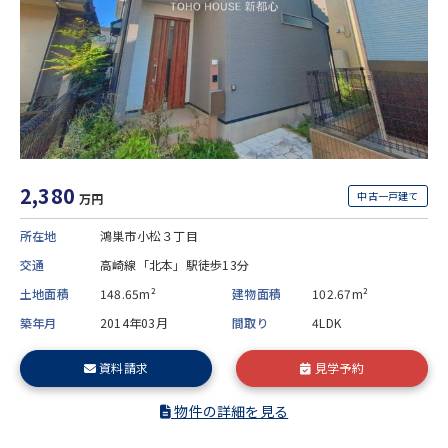
2,380
中古一戸建て
万円
所在地
鴻巣市小松３丁目
交通
高崎線「北本」駅徒歩13分
土地面積
148.65m²
建物面積
102.67m²
築年月
2014年03月
間取り
4LDK
資料請求
見学予約
物件の詳細を見る