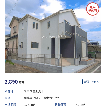
見学
予約可
2,890
新築一戸建て
万円
所在地
鴻巣市富士見町
交通
高崎線「鴻巣」駅徒歩12分
土地面積
95.89m²
建物面積
92.32m²