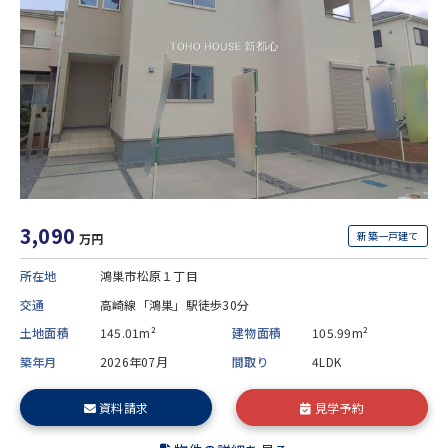
3,090
新築一戸建て
万円
所在地
鴻巣市松原１丁目
交通
高崎線「鴻巣」駅徒歩30分
土地面積
145.01m²
建物面積
105.99m²
築年月
2026年07月
間取り
4LDK
資料請求
見学予約