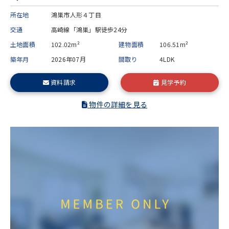
所在地
鴻巣市人形４丁目
交通
高崎線「鴻巣」駅徒歩24分
土地面積
102.02m²
建物面積
106.51m²
築年月
2026年07月
間取り
4LDK
資料請求
見学予約
物件の詳細を見る