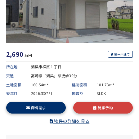
2,690
新築一戸建て
万円
所在地
鴻巣市松原１丁目
交通
高崎線「鴻巣」駅徒歩30分
土地面積
160.54m²
建物面積
101.73m²
築年月
2026年07月
間取り
3LDK
資料請求
見学予約
物件の詳細を見る