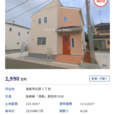
予約可
2,990
新築一戸建て
万円
所在地
鴻巣市松原１丁目
交通
高崎線「鴻巣」駅徒歩30分
土地面積
150.46m²
建物面積
114.26m²
築年月
2026年07月
間取り
4LDK