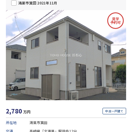
鴻巣市箕田 2021年11月
見学
予約可
2,780
中古一戸建て
万円
所在地
鴻巣市箕田
交通
高崎線「北鴻巣」駅徒歩12分