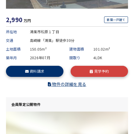
2,990
新築一戸建て
万円
所在地
鴻巣市松原１丁目
交通
高崎線「鴻巣」駅徒歩30分
土地面積
150.05m²
建物面積
101.02m²
築年月
2026年07月
間取り
4LDK
資料請求
見学予約
物件の詳細を見る
会員限定公開物件