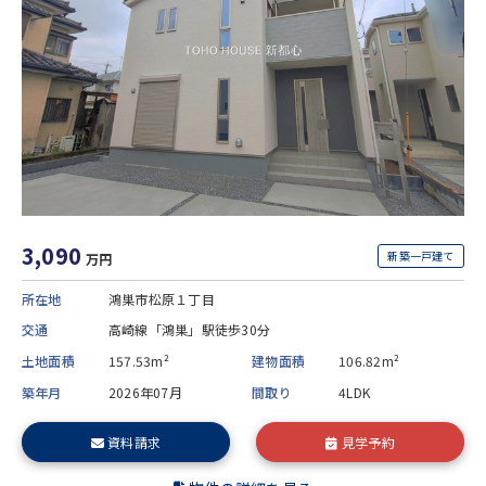
3,090
新築一戸建て
万円
所在地
鴻巣市松原１丁目
交通
高崎線「鴻巣」駅徒歩30分
土地面積
157.53m²
建物面積
106.82m²
築年月
2026年07月
間取り
4LDK
資料請求
見学予約