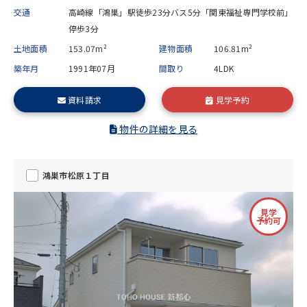
交通
高崎線「鴻巣」駅徒歩23分バス5分「関東福祉専門学校前」
停歩3分
土地面積
153.07m²
建物面積
106.81m²
築年月
1991年07月
間取り
4LDK
資料請求
見学予約
物件の詳細を見る
鴻巣市松原１丁目
見学
予約可