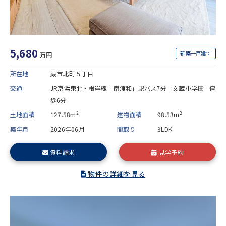
5,680
新築一戸建て
万円
所在地
蕨市北町５丁目
交通
JR京浜東北・根岸線「南浦和」駅バス7分「文蔵小学校」停
歩6分
土地面積
127.58m²
建物面積
98.53m²
築年月
2026年06月
間取り
3LDK
資料請求
見学予約
物件の詳細を見る