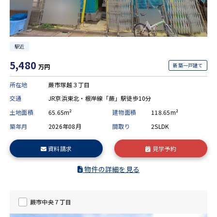
駅近
5,480
新築一戸建て
万円
所在地
蕨市塚越３丁目
交通
JR京浜東北・根岸線「蕨」駅徒歩10分
土地面積
65.65m²
建物面積
118.65m²
築年月
2026年08月
間取り
2SLDK
資料請求
見学予約
物件の詳細を見る
蕨市中央７丁目