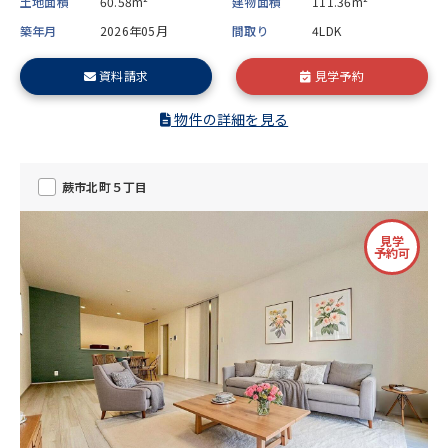
土地面積
60.58m²
建物面積
111.36m²
築年月
2026年05月
間取り
4LDK
資料請求
見学予約
物件の詳細を見る
蕨市北町５丁目
見学
予約可