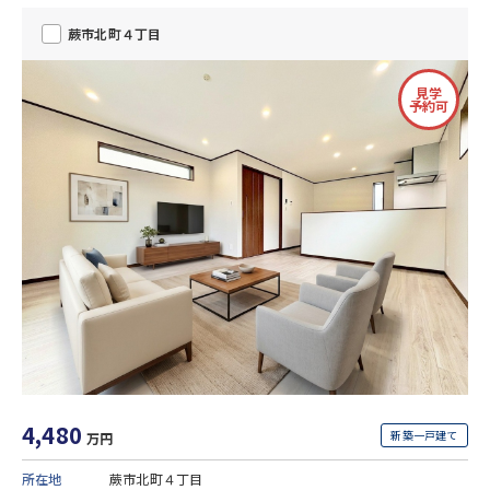
蕨市北町４丁目
見学
予約可
4,480
新築一戸建て
万円
所在地
蕨市北町４丁目