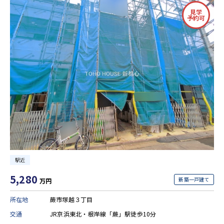
見学
予約可
駅近
5,280
新築一戸建て
万円
所在地
蕨市塚越３丁目
交通
JR京浜東北・根岸線「蕨」駅徒歩10分