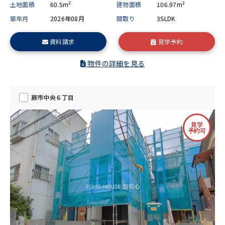
土地面積
60.5m²
建物面積
106.97m²
築年月
2026年08月
間取り
3SLDK
資料請求
見学予約
物件の詳細を見る
蕨市中央６丁目
見学
予約可