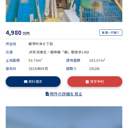
4,980
新築一戸建て
万円
所在地
蕨市中央６丁目
交通
JR京浜東北・根岸線「蕨」駅徒歩14分
土地面積
93.75m²
建物面積
105.57m²
築年月
2026年09月
間取り
2SLDK
資料請求
見学予約
物件の詳細を見る