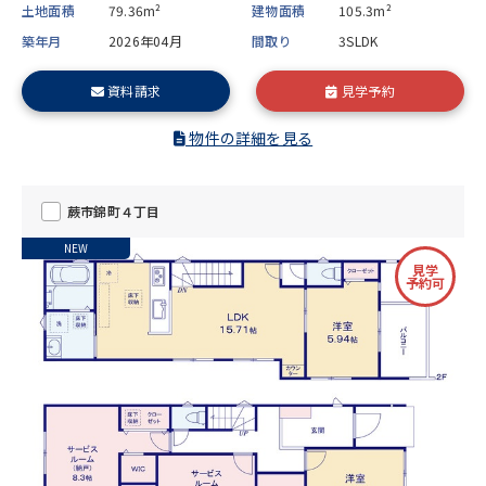
土地面積
79.36m²
建物面積
105.3m²
築年月
2026年04月
間取り
3SLDK
資料請求
見学予約
物件の詳細を見る
蕨市錦町４丁目
NEW
見学
予約可