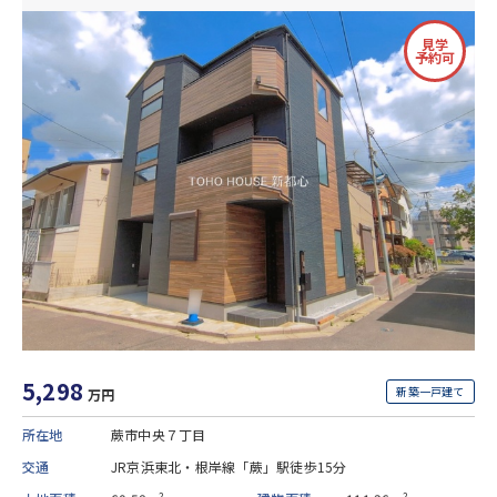
見学
予約可
5,298
新築一戸建て
万円
所在地
蕨市中央７丁目
交通
JR京浜東北・根岸線「蕨」駅徒歩15分