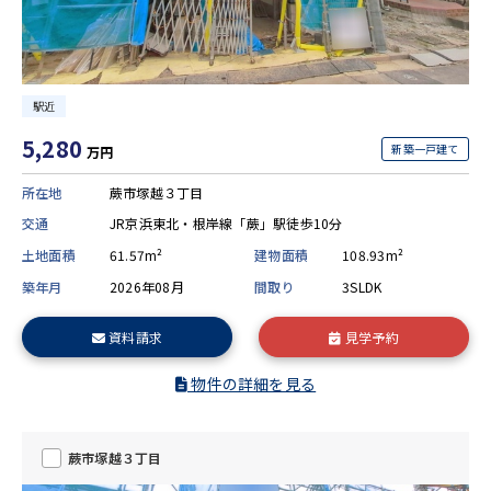
駅近
5,280
新築一戸建て
万円
所在地
蕨市塚越３丁目
交通
JR京浜東北・根岸線「蕨」駅徒歩10分
土地面積
61.57m²
建物面積
108.93m²
築年月
2026年08月
間取り
3SLDK
資料請求
見学予約
物件の詳細を見る
蕨市塚越３丁目