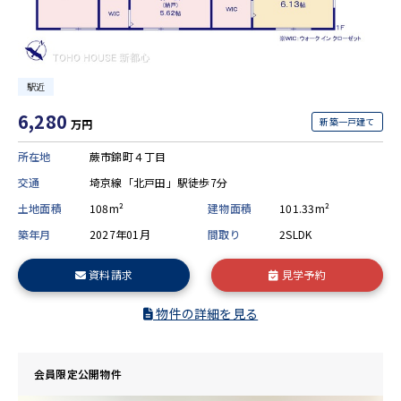
駅近
6,280
新築一戸建て
万円
所在地
蕨市錦町４丁目
交通
埼京線「北戸田」駅徒歩7分
土地面積
108m²
建物面積
101.33m²
築年月
2027年01月
間取り
2SLDK
資料請求
見学予約
物件の詳細を見る
会員限定公開物件