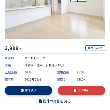
3,999
中古一戸建て
万円
所在地
蕨市北町５丁目
交通
埼京線「北戸田」駅徒歩18分
土地面積
50.9m²
建物面積
81.54m²
築年月
2023年02月
間取り
2SLDK
資料請求
見学予約
物件の詳細を見る