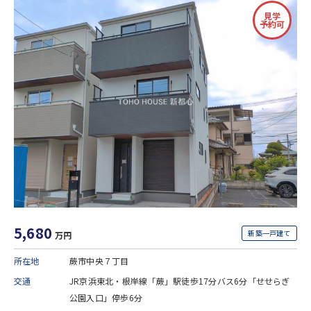
見学
予約可
5,680
新築一戸建て
万円
所在地
蕨市中央７丁目
交通
JR京浜東北・根岸線「蕨」駅徒歩17分バス6分「せせらぎ
公園入口」停歩6分