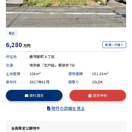
駅近
6,280
新築一戸建て
万円
所在地
蕨市錦町４丁目
交通
埼京線「北戸田」駅徒歩7分
土地面積
108m²
建物面積
101.33m²
築年月
2027年01月
間取り
2SLDK
資料請求
見学予約
物件の詳細を見る
会員限定公開物件