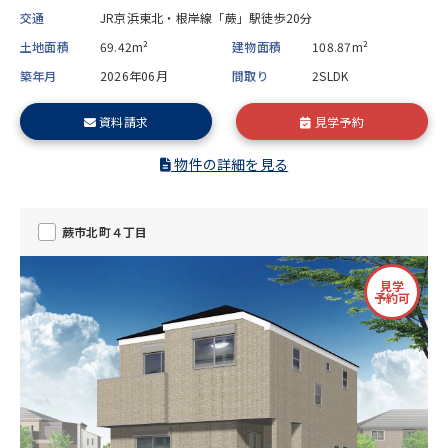
交通
JR京浜東北・根岸線「蕨」駅徒歩20分
土地面積
69.42m²
建物面積
108.87m²
築年月
2026年06月
間取り
2SLDK
資料請求
見学予約
物件の詳細を見る
蕨市北町４丁目
見学
予約可