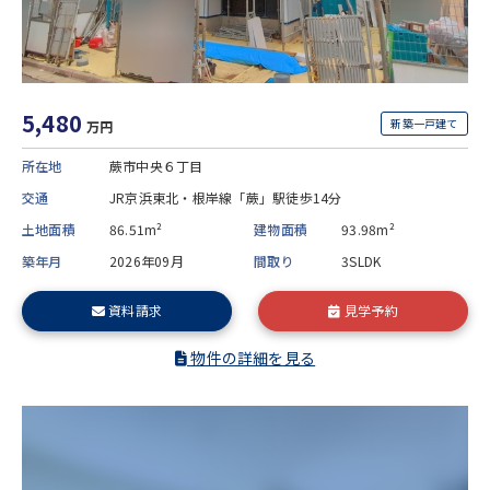
5,480
新築一戸建て
万円
所在地
蕨市中央６丁目
交通
JR京浜東北・根岸線「蕨」駅徒歩14分
土地面積
86.51m²
建物面積
93.98m²
築年月
2026年09月
間取り
3SLDK
資料請求
見学予約
物件の詳細を見る