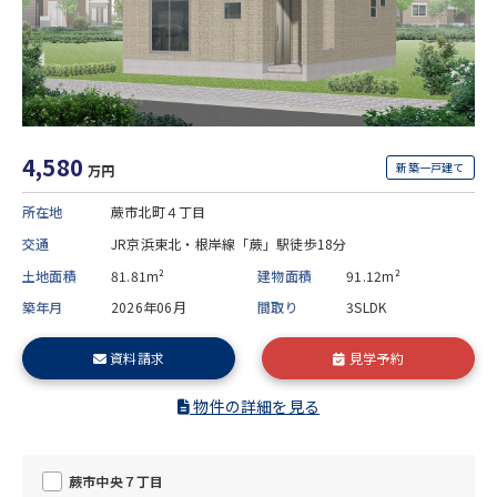
4,580
新築一戸建て
万円
所在地
蕨市北町４丁目
交通
JR京浜東北・根岸線「蕨」駅徒歩18分
土地面積
81.81m²
建物面積
91.12m²
築年月
2026年06月
間取り
3SLDK
資料請求
見学予約
物件の詳細を見る
蕨市中央７丁目