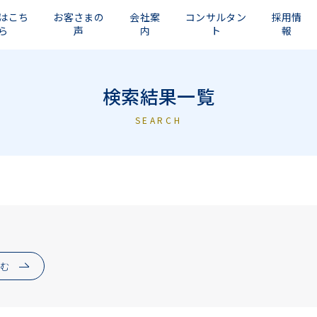
はこち
お客さまの
会社案
コンサルタン
採用情
ら
声
内
ト
報
検索結果一覧
SEARCH
込む