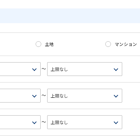
土地
マンション
～
～
～