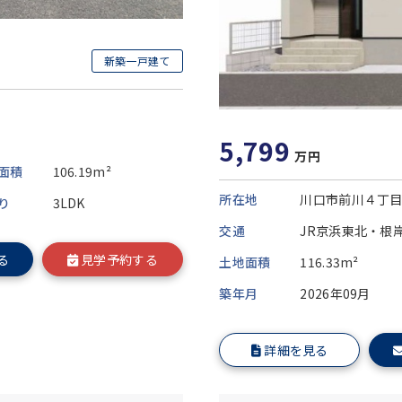
新築一戸建て
5,799
万円
面積
106.19m²
所在地
川口市前川４丁
り
3LDK
交通
JR京浜東北・根
る
見学予約する
土地面積
116.33m²
築年月
2026年09月
詳細を見る