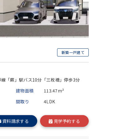
新築一戸建て
目
岸線「蕨」駅バス10分「三枚橋」停歩3分
建物面積
113.47m²
間取り
4LDK
資料請求する
見学予約する