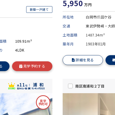
5,950
万円
新築一戸建て
所在地
白岡市爪田ケ谷
交通
東武伊勢崎・大師
土地面積
1487.34m²
面積
109.91m²
築年月
1903年01月
り
4LDK
詳細を見る
る
見学予約する
南区南浦和２丁目
見学
予約可