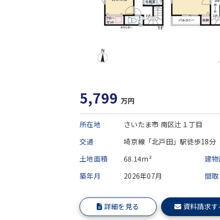
5,799
万円
所在地
さいたま市 南区辻１丁目
交通
埼京線「北戸田」駅徒歩18分
土地面積
68.14m²
建物
築年月
2026年07月
間取
詳細を見る
資料請求す