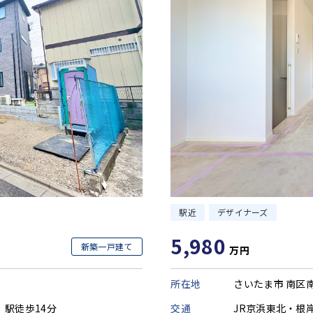
駅近
デザイナーズ
5,980
新築一戸建て
万円
所在地
さいたま市 南区
交通
JR京浜東北・根
」駅徒歩14分