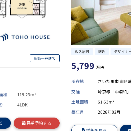
即入居可
駅近
デザイナ
新築一戸建て
5,799
万円
所在地
さいたま市 南区
交通
埼京線「中浦和」
面積
119.23m²
土地面積
61.63m²
り
4LDK
築年月
2026年03月
る
見学予約する
詳細を見る