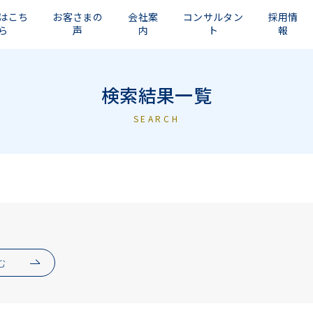
はこち
お客さまの
会社案
コンサルタン
採用情
ら
声
内
ト
報
検索結果一覧
SEARCH
む