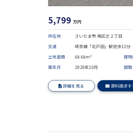
5,799
万円
所在地
さいたま市 南区辻２丁目
交通
埼京線「北戸田」駅徒歩12分
土地面積
68.68m²
建物
築年月
2026年10月
間取
詳細を見る
資料請求す