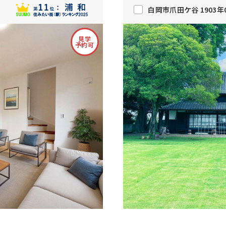
白岡市爪田ケ谷 1903年
見学
予約可