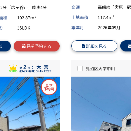
交通
高崎線「宮原」駅
12分「広ヶ谷戸」停歩4分
土地面積
117.4m²
面積
102.87m²
築年月
2026年09月
り
3SLDK
詳細を見る
る
見学予約する
見沼区大字中川
見学
予約可