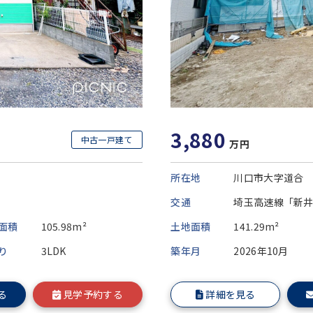
3,880
中古一戸建て
万円
所在地
川口市大字道合
交通
埼玉高速線「新井
面積
105.98m²
土地面積
141.29m²
り
3LDK
築年月
2026年10月
る
見学予約する
詳細を見る