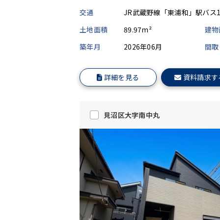
交通
JR武蔵野線「東浦和」駅バス
土地面積
89.97m²
建物
築年月
2026年06月
間取
詳細を見る
資料請求す
見沼区大字南中丸