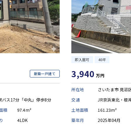
即入居可
40坪
3,940
新築一戸建て
万円
所在地
さいたま市 見沼
交通
JR京浜東北・根
駅バス17分「中丸」停歩8分
土地面積
161.23m²
面積
97.4m²
築年月
2025年04月
り
4LDK