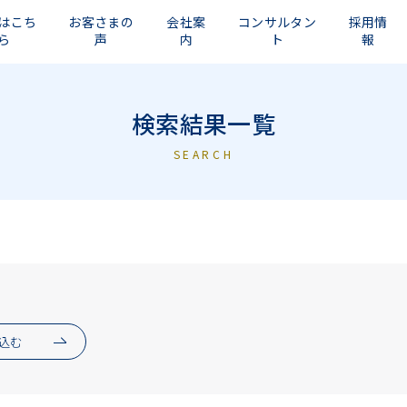
はこち
お客さまの
会社案
コンサルタン
採用情
ら
声
内
ト
報
検索結果一覧
SEARCH
込む