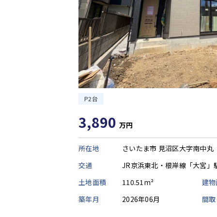
P2台
3,890
万円
所在地
さいたま市 見沼区大字南中丸
交通
JR京浜東北・根岸線「大宮」
土地面積
110.51m²
建物
築年月
2026年06月
間取