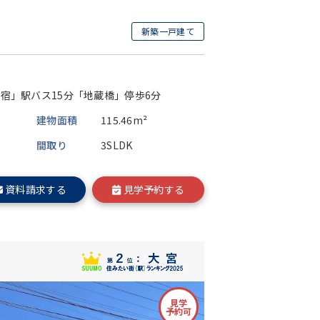
新築一戸建て
目
宿」駅バス15分「地蔵橋」停歩6分
建物面積
115.46m²
間取り
3SLDK
資料請求する
見学予約する
見学
予約可