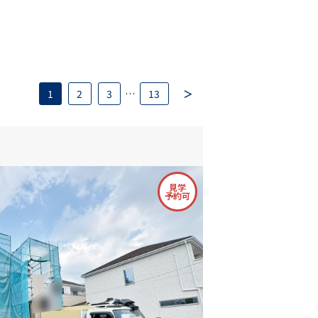
1
2
3
…
13
＞
見学
予約可