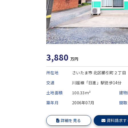
3,880
万円
所在地
さいたま市 北区櫛引町２丁目
交通
川越線「日進」駅徒歩14分
土地面積
100.33m²
建物
築年月
2006年07月
間取
詳細を見る
資料請求す