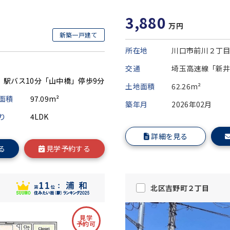
3,880
万円
新築一戸建て
所在地
川口市前川２丁
交通
埼玉高速線「新井
」駅バス10分「山中橋」停歩9分
土地面積
62.26m²
面積
97.09m²
築年月
2026年02月
り
4LDK
詳細を見る
る
見学予約する
北区吉野町２丁目
見学
予約可