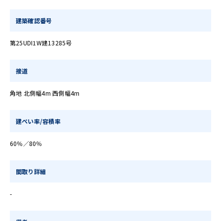
建築確認番号
第25UDI1W建13285号
接道
角地 北側幅4m 西側幅4m
建ぺい率/容積率
60％／80％
間取り詳細
-