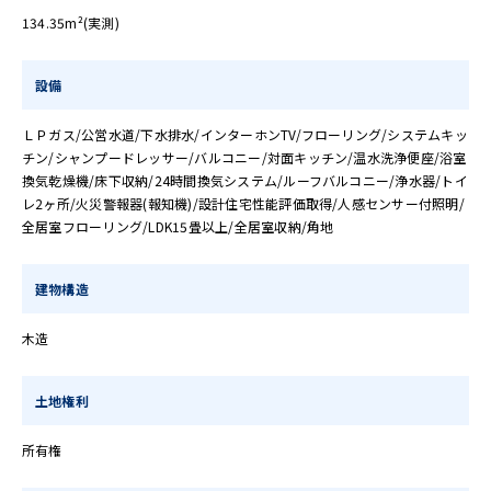
134.35m²(実測)
設備
ＬＰガス/公営水道/下水排水/インターホンTV/フローリング/システムキッ
チン/シャンプードレッサー/バルコニー/対面キッチン/温水洗浄便座/浴室
換気乾燥機/床下収納/24時間換気システム/ルーフバルコニー/浄水器/トイ
レ2ヶ所/火災警報器(報知機)/設計住宅性能評価取得/人感センサー付照明/
全居室フローリング/LDK15畳以上/全居室収納/角地
建物構造
木造
土地権利
所有権