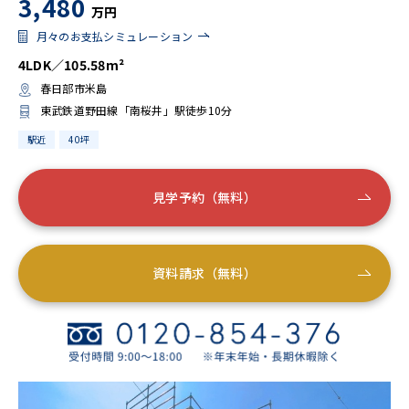
3,480
万円
月々のお支払シミュレーション
4LDK／105.58m²
春日部市米島
東武鉄道野田線「南桜井」駅徒歩10分
駅近
40坪
見学予約（無料）
資料請求（無料）