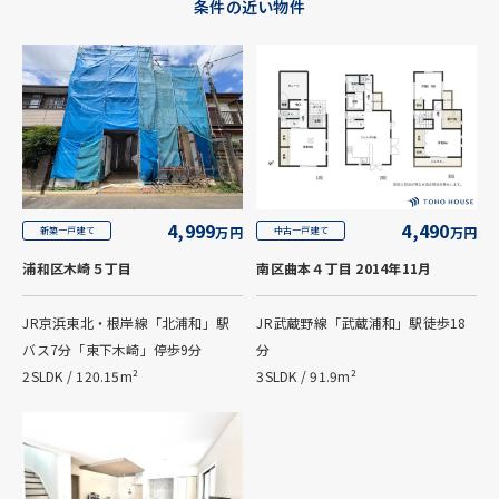
条件の近い物件
4,999
4,490
万円
万円
新築一戸建て
中古一戸建て
浦和区木崎５丁目
南区曲本４丁目 2014年11月
JR京浜東北・根岸線「北浦和」駅
JR武蔵野線「武蔵浦和」駅徒歩18
バス7分「東下木崎」停歩9分
分
2SLDK / 120.15m²
3SLDK / 91.9m²