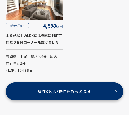
4,598
万円
新築一戸建て
１９帖以上のLDKには多彩に利用可
能なＤＥＮコーナーを設けました
高崎線「上尾」駅バス4分「原の
前」停歩2分
4LDK / 104.86m²
条件の近い物件をもっと見る