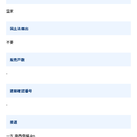
空家
国土法届出
不要
販売戸数
-
建築確認番号
-
接道
一方 南西側幅4m