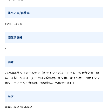
建ぺい率/容積率
60％／160％
間取り詳細
-
備考
2025年4月リフォーム完了（キッチン・バス・トイレ・洗面台交換 建
具・床材・クロス・天井クロス全張替、畳交換、障子張替、TV付インター
ホン・エアコン１台新設、外壁塗装、外構やり直し）
学区
菁莪小学校/南小学校