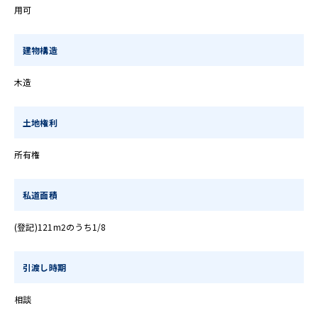
用可
建物構造
木造
土地権利
所有権
私道面積
(登記)121m
2
のうち1/8
引渡し時期
相談