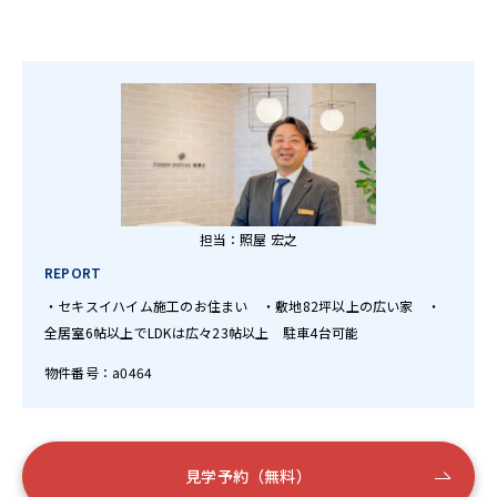
担当：照屋 宏之
REPORT
・セキスイハイム施工のお住まい ・敷地82坪以上の広い家 ・
全居室6帖以上でLDKは広々23帖以上 駐車4台可能
物件番号：a0464
見学予約（無料）