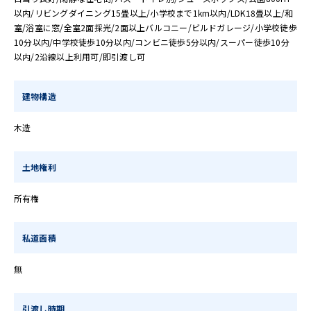
以内/リビングダイニング15畳以上/小学校まで1km以内/LDK18畳以上/和
室/浴室に窓/全室2面採光/2面以上バルコニー/ビルドガレージ/小学校徒歩
10分以内/中学校徒歩10分以内/コンビニ徒歩5分以内/スーパー徒歩10分
以内/2沿線以上利用可/即引渡し可
建物構造
木造
土地権利
所有権
私道面積
無
引渡し時期