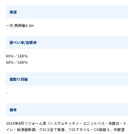
接道
一方 西側幅4.2m
建ぺい率/容積率
60％／168％
60％／168％
間取り詳細
-
備考
2026年4月リフォーム済（システムキッチン・ユニットバス・洗面台・ト
イレ・給湯器新調、クロス全て張替、フロアタイル・CG貼替え、外壁塗