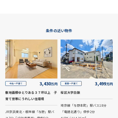
条件の近い物件
3,430
3,499
万円
万円
中古一戸建て
新築一戸建て
敷地面積ゆとりある３７坪以上 子
桜区大字白鍬
育て世帯にうれしい住環境
埼京線「与野本町」駅バス18分
JR京浜東北・根岸線「与野」駅バ
「電建北通り」停歩2分
ス7分「JR社員寮前」停歩5分
4LDK / 114.26m²