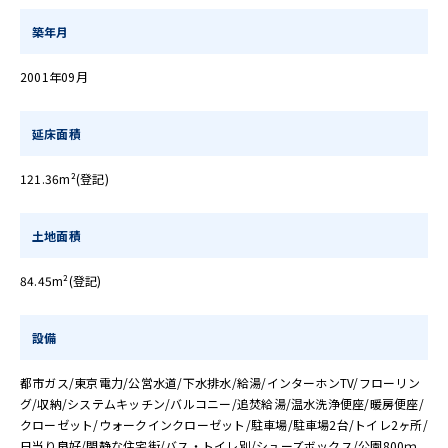
築年月
2001年09月
延床面積
121.36m²(登記)
土地面積
84.45m²(登記)
設備
都市ガス/東京電力/公営水道/下水排水/給湯/インターホンTV/フローリン
グ/収納/システムキッチン/バルコニー/追焚給湯/温水洗浄便座/暖房便座/
クローゼット/ウォークインクローゼット/駐車場/駐車場2台/トイレ2ヶ所/
日当り良好/閑静な住宅街/バス・トイレ別/シューズボックス/公園800ｍ