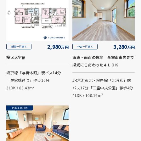
2,980
3,280
万円
万円
新築一戸建て
中古一戸建て
桜区大字宿
南東・南西の角地 全室南東向きで
採光にこだわった４ＬＤＫ
埼京線「与野本町」駅バス14分
「在家橋通り」停歩16分
JR京浜東北・根岸線「北浦和」駅
3LDK / 83.43m²
バス17分「三室中央公園」停歩4分
4LDK / 100.19m²
PRICE DOWN