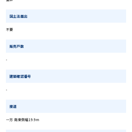
国土法届出
不要
販売戸数
-
建築確認番号
-
接道
一方 南東側幅19.9m