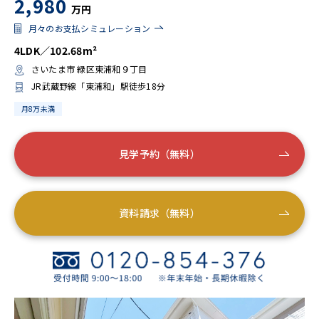
2,980
万円
月々のお支払シミュレーション
4LDK／102.68m²
さいたま市 緑区東浦和９丁目
JR武蔵野線「東浦和」駅徒歩18分
月8万未満
見学予約（無料）
資料請求（無料）