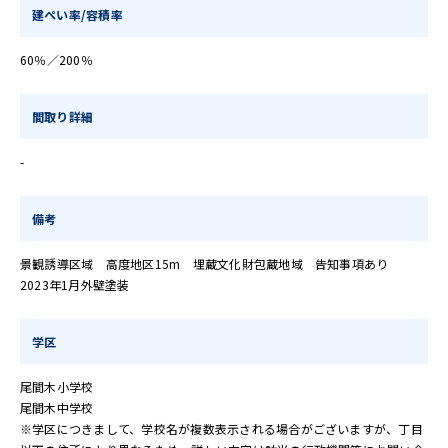
建ぺい率/容積率
60％／200％
間取り詳細
-
備考
景観誘導区域 高度地区15m 埋蔵文化財包蔵地域 告知事項あり
2023年1月外壁塗装
学区
尾間木小学校
尾間木中学校
※学区につきまして、学校名が複数表示される場合がございますが、丁目