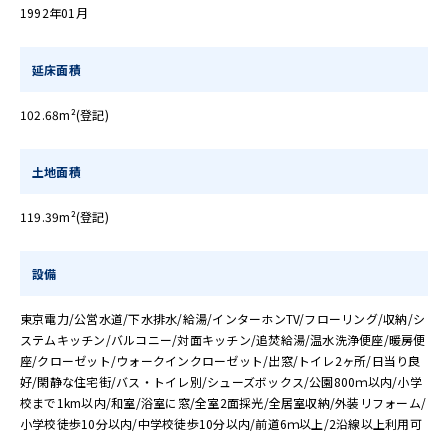
1992年01月
延床面積
102.68m²(登記)
土地面積
119.39m²(登記)
設備
東京電力/公営水道/下水排水/給湯/インターホンTV/フローリング/収納/シ
ステムキッチン/バルコニー/対面キッチン/追焚給湯/温水洗浄便座/暖房便
座/クローゼット/ウォークインクローゼット/出窓/トイレ2ヶ所/日当り良
好/閑静な住宅街/バス・トイレ別/シューズボックス/公園800ｍ以内/小学
校まで1km以内/和室/浴室に窓/全室2面採光/全居室収納/外装リフォーム/
小学校徒歩10分以内/中学校徒歩10分以内/前道6ｍ以上/2沿線以上利用可