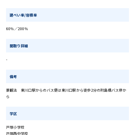
建ぺい率/容積率
60％／200％
間取り詳細
-
備考
景観法 東川口駅からのバス便は東川口駅から徒歩2分の附島橋バス停か
ら
学区
戸塚小学校
戸塚西中学校