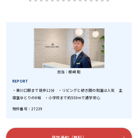
担当：根崎 聡
REPORT
・東川口駅まで徒歩12分 ・リビングと続き間の和室は人気 主
寝室ゆとりの8帖 ・小学校まで約550mで通学安心
物件番号：27239
見学予約（無料）