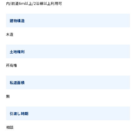
内/前道6ｍ以上/2沿線以上利用可
建物構造
木造
土地権利
所有権
私道面積
無
引渡し時期
相談