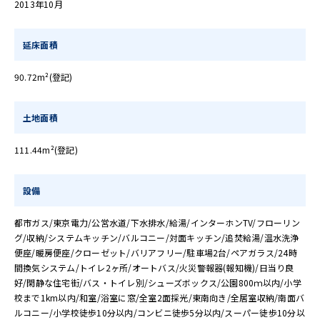
2013年10月
延床面積
90.72m²(登記)
土地面積
111.44m²(登記)
設備
都市ガス/東京電力/公営水道/下水排水/給湯/インターホンTV/フローリン
グ/収納/システムキッチン/バルコニー/対面キッチン/追焚給湯/温水洗浄
便座/暖房便座/クローゼット/バリアフリー/駐車場2台/ペアガラス/24時
間換気システム/トイレ2ヶ所/オートバス/火災警報器(報知機)/日当り良
好/閑静な住宅街/バス・トイレ別/シューズボックス/公園800ｍ以内/小学
校まで1km以内/和室/浴室に窓/全室2面採光/東南向き/全居室収納/南面バ
ルコニー/小学校徒歩10分以内/コンビニ徒歩5分以内/スーパー徒歩10分以