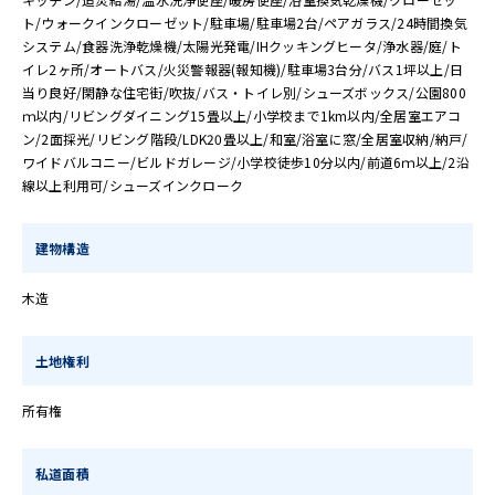
ト/ウォークインクローゼット/駐車場/駐車場2台/ペアガラス/24時間換気
システム/食器洗浄乾燥機/太陽光発電/IHクッキングヒータ/浄水器/庭/ト
イレ2ヶ所/オートバス/火災警報器(報知機)/駐車場3台分/バス1坪以上/日
当り良好/閑静な住宅街/吹抜/バス・トイレ別/シューズボックス/公園800
ｍ以内/リビングダイニング15畳以上/小学校まで1km以内/全居室エアコ
ン/2面採光/リビング階段/LDK20畳以上/和室/浴室に窓/全居室収納/納戸/
ワイドバルコニー/ビルドガレージ/小学校徒歩10分以内/前道6ｍ以上/2沿
線以上利用可/シューズインクローク
建物構造
木造
土地権利
所有権
私道面積