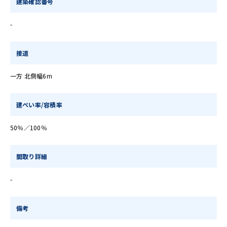
建築確認番号
-
接道
一方 北側幅6m
建ぺい率/容積率
50％／100％
間取り詳細
-
備考