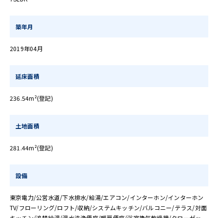
築年月
2019年04月
延床面積
236.54m²(登記)
土地面積
281.44m²(登記)
設備
東京電力/公営水道/下水排水/給湯/エアコン/インターホン/インターホン
TV/フローリング/ロフト/収納/システムキッチン/バルコニー/テラス/対面
キッチン/追焚給湯/温水洗浄便座/暖房便座/浴室換気乾燥機/クローゼッ